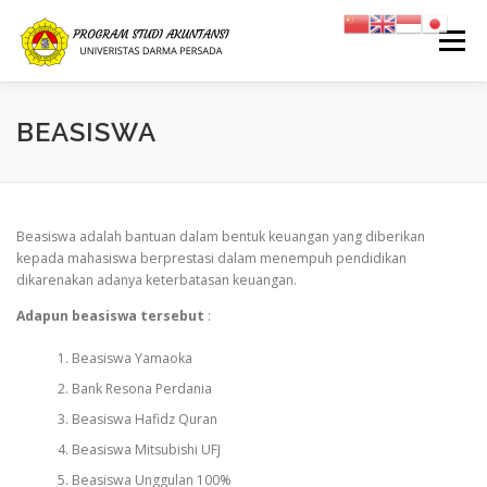
Lompat
ke
Menu
konten
BEASISWA
BERANDA
TENTANG KAMI
KEMAHASISWAAN
DOSEN DAN STAFF
AKADEMIK
FASILITAS
Beasiswa adalah bantuan dalam bentuk keuangan yang diberikan
kepada mahasiswa berprestasi dalam menempuh pendidikan
dikarenakan adanya keterbatasan keuangan.
Adapun beasiswa tersebut
:
Beasiswa Yamaoka
Bank Resona Perdania
Beasiswa Hafidz Quran
Beasiswa Mitsubishi UFJ
Beasiswa Unggulan 100%